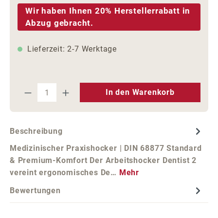
Wir haben Ihnen 20% Herstellerrabatt in
Abzug gebracht.
Lieferzeit: 2-7 Werktage
Produkt Anzahl: Gib den gewünschten We
In den Warenkorb
Beschreibung
Medizinischer Praxishocker | DIN 68877 Standard
& Premium-Komfort Der Arbeitshocker Dentist 2
vereint ergonomisches De…
Mehr
Bewertungen