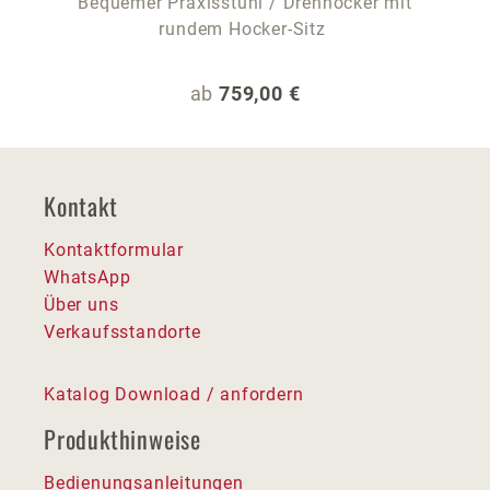
Bequemer Praxisstuhl / Drehhocker mit
rundem Hocker-Sitz
Regulärer Preis:
ab
759,00 €
Kontakt
Kontaktformular
WhatsApp
Über uns
Verkaufsstandorte
Katalog Download / anfordern
Produkthinweise
Bedienungsanleitungen