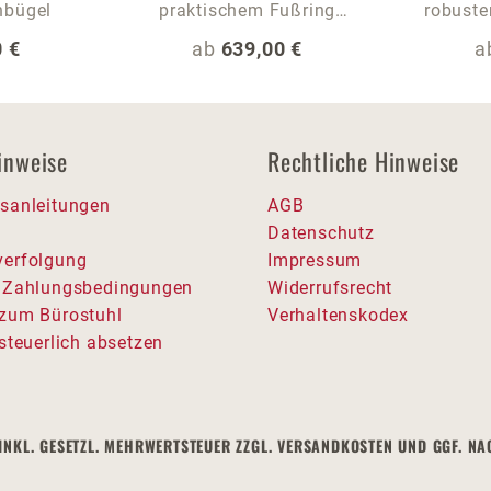
nbügel
praktischem Fußring
robuste
inkl. Fußplatte bis 140
 Preis:
Regulärer Preis:
R
 €
ab
639,00 €
a
kg
inweise
Rechtliche Hinweise
sanleitungen
AGB
Datenschutz
erfolgung
Impressum
 Zahlungsbedingungen
Widerrufsrecht
zum Bürostuhl
Verhaltenskodex
steuerlich absetzen
ISE INKL. GESETZL. MEHRWERTSTEUER ZZGL. VERSANDKOSTEN UND GGF