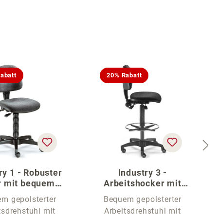
abatt
20% Rabatt
ry 1 - Robuster
Industry 3 -
 mit bequemer
Arbeitshocker mit
ckenlehne
Rückenlehne und
m gepolsterter
Bequem gepolsterter
Fußring
tsdrehstuhl mit
Arbeitsdrehstuhl mit