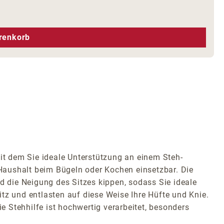
hen um die Anzahl zu erhöhen oder zu r
renkorb
t dem Sie ideale Unterstützung an einem Steh-
m Haushalt beim Bügeln oder Kochen einsetzbar. Die
d die Neigung des Sitzes kippen, sodass Sie ideale
Sitz und entlasten auf diese Weise Ihre Hüfte und Knie.
 Stehhilfe ist hochwertig verarbeitet, besonders