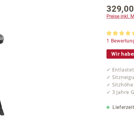
329,00
Regulärer P
Preise inkl.
Durchschnit
1 Bewertun
Wir habe
✓ Entlaste
✓ Sitzneigu
✓ Sitzhöhe 
✓ 3 Jahre 
Lieferzei