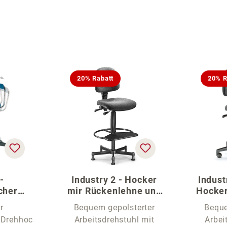
20% Rabatt
20% R
-
Industry 2 - Hocker
Indust
cher
mir Rückenlehne und
Hocker
ußring
Fußablage
Rü
r
Bequem gepolsterter
Beque
/Drehhoc
Arbeitsdrehstuhl mit
Arbei