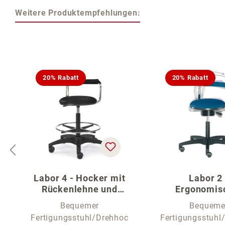
Weitere Produktempfehlungen:
Produktgalerie überspringen
20% Rabatt
20% Rabatt
Labor 4 - Hocker mit
Labor 2 
Rückenlehne und
Ergonomis
Fußring
Hocker mit F
Bequemer
Bequeme
Fertigungsstuhl/Drehhoc
Fertigungsstuhl