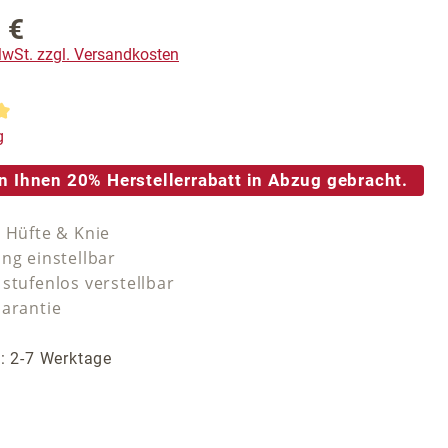
 €
reis:
 MwSt. zzgl. Versandkosten
tliche Bewertung von 5 von 5 Sternen
g
n Ihnen 20% Herstellerrabatt in Abzug gebracht.
t Hüfte & Knie
ng einstellbar
stufenlos verstellbar
Garantie
t: 2-7 Werktage