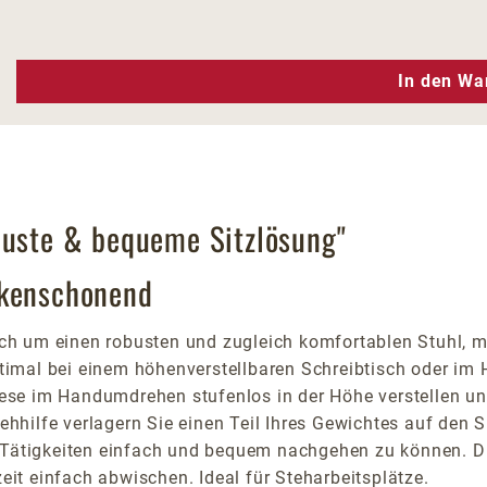
n Wert ein oder benutze die Schaltfläc
In den Wa
buste & bequeme Sitzlösung"
ckenschonend
h um einen robusten und zugleich komfortablen Stuhl, mi
optimal bei einem höhenverstellbaren Schreibtisch oder i
diese im Handumdrehen stufenlos in der Höhe verstellen un
tehhilfe verlagern Sie einen Teil Ihres Gewichtes auf den 
 Tätigkeiten einfach und bequem nachgehen zu können. Die
zeit einfach abwischen. Ideal für Steharbeitsplätze.