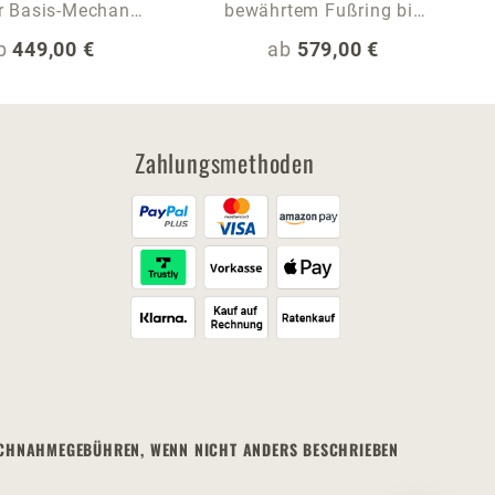
r Basis-Mechanik
bewährtem Fußring bis
bis 140 kg
140 kg
egulärer Preis:
Regulärer Preis:
b
449,00 €
ab
579,00 €
Zahlungsmethoden
. NACHNAHMEGEBÜHREN, WENN NICHT ANDERS BESCHRIEBEN