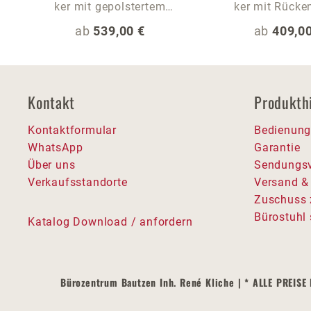
ker mit gepolstertem
ker mit Rücke
Rückenbügel und
Regulärer Preis:
Regulärer
ab
539,00 €
ab
409,00
chromatierten Fußring
Kontakt
Produkth
Kontaktformular
Bedienung
WhatsApp
Garantie
Über uns
Sendungsv
Verkaufsstandorte
Versand &
Zuschuss 
Bürostuhl 
Katalog Download / anfordern
Bürozentrum Bautzen Inh. René Kliche | * ALLE PRE