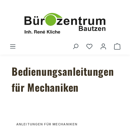
Zum Hauptinhalt springen
Du hast 0 Produ
Ware
Bedienungsanleitungen
für Mechaniken
ANLEITUNGEN FÜR MECHANIKEN