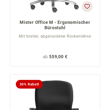
Mister Office M - Ergonomischer
Bürostuhl
Mit breiter, abgerundeter Rückenlehne
Regulärer Preis:
ab
559,00 €
20% Rabatt