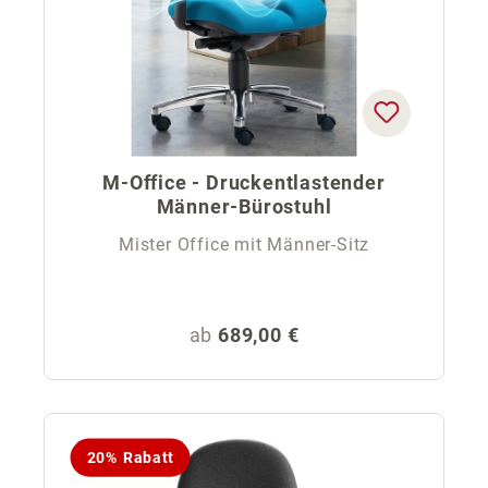
M-Office - Druckentlastender
Männer-Bürostuhl
Mister Office mit Männer-Sitz
Regulärer Preis:
ab
689,00 €
20% Rabatt