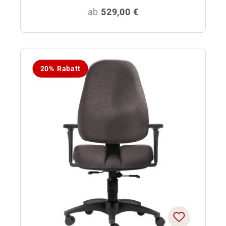
Regulärer Preis:
ab
529,00 €
20% Rabatt