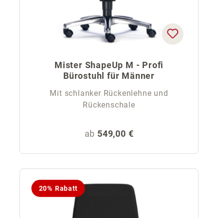
Mister ShapeUp M - Profi
Bürostuhl für Männer
Mit schlanker Rückenlehne und
Rückenschale
Regulärer Preis:
ab
549,00 €
20% Rabatt