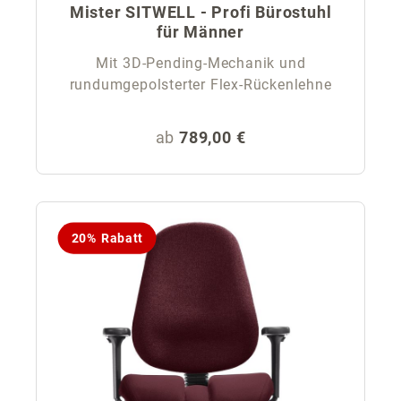
Mister SITWELL - Profi Bürostuhl
für Männer
Mit 3D-Pending-Mechanik und
rundumgepolsterter Flex-Rückenlehne
Regulärer Preis:
ab
789,00 €
20% Rabatt