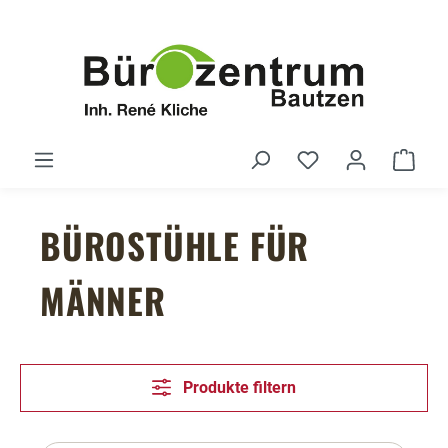
Zum Hauptinhalt springen
Du hast 0 Produ
Ware
BÜROSTÜHLE FÜR
MÄNNER
Produkte filtern