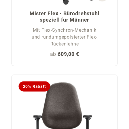
Mister Flex - Bürodrehstuhl
speziell für Männer
Mit Flex-Synchron-Mechanik
und rundumgepolsterter Flex-
Rückenlehne
Regulärer Preis:
ab
609,00 €
20% Rabatt