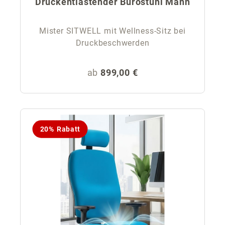
Druckentlastender Bürostuhl Mann
Mister SITWELL mit Wellness-Sitz bei
Druckbeschwerden
Regulärer Preis:
ab
899,00 €
20% Rabatt