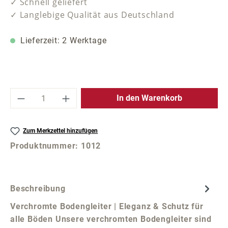
✓ Schnell geliefert
✓ Langlebige Qualität aus Deutschland
Lieferzeit: 2 Werktage
Produkt Anzahl: Gib den gewünschten Wer
In den Warenkorb
Zum Merkzettel hinzufügen
Produktnummer:
1012
Beschreibung
Verchromte Bodengleiter | Eleganz & Schutz für
alle Böden Unsere verchromten Bodengleiter sind