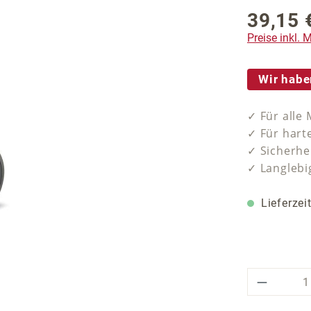
39,15 
Regulärer P
Preise inkl.
Wir habe
✓ Für alle
✓ Für hart
✓ Sicherhe
✓ Langlebi
Lieferzei
Produkt