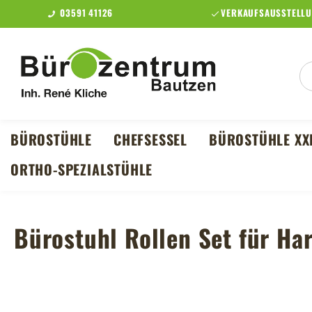
03591 41126
VERKAUFSAUSSTELLU
m Hauptinhalt springen
Zur Suche springen
Zur Hauptnavigation springen
BÜROSTÜHLE
CHEFSESSEL
BÜROSTÜHLE XX
ORTHO-SPEZIALSTÜHLE
Bürostuhl Rollen Set für H