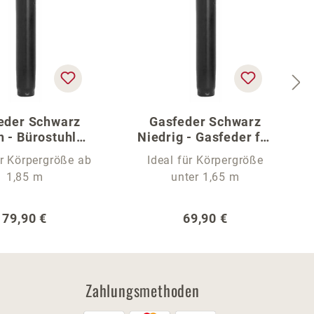
eder Schwarz
Gasfeder Schwarz
 - Bürostuhl
Niedrig - Gasfeder für
Gasfeder
Bürostühle
ür Körpergröße ab
Ideal für Körpergröße
1,85 m
unter 1,65 m
Regulärer Preis:
Regulärer Preis:
79,90 €
69,90 €
Zahlungsmethoden