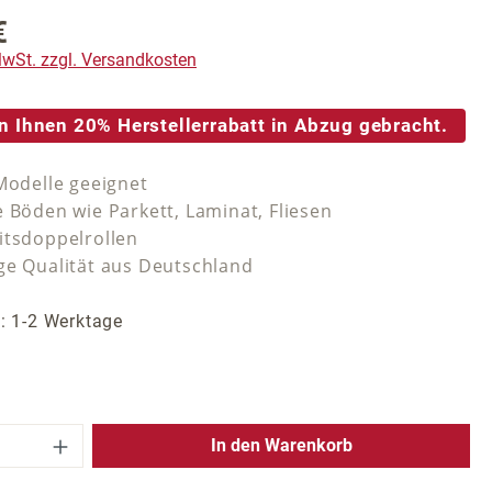
€
reis:
 MwSt. zzgl. Versandkosten
n Ihnen 20% Herstellerrabatt in Abzug gebracht.
 Modelle geeignet
e Böden wie Parkett, Laminat, Fliesen
itsdoppelrollen
ge Qualität aus Deutschland
t: 1-2 Werktage
 Anzahl: Gib den gewünschten Wert ein 
In den Warenkorb