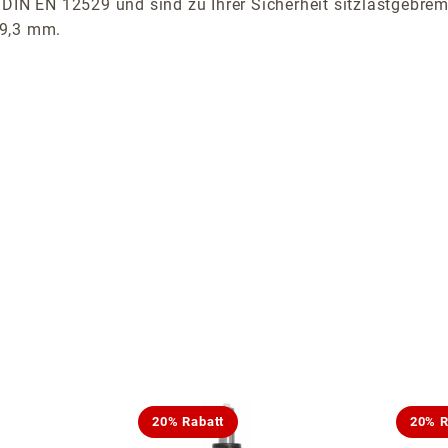
 DIN EN 12529 und sind zu Ihrer Sicherheit sitzlastgebrem
19,3 mm.
20% Rabatt
20% R