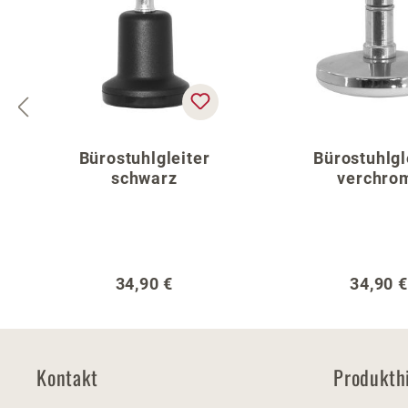
Bürostuhlgleiter
Bürostuhlgl
schwarz
verchro
Regulärer Preis:
Regulär
34,90 €
34,90 €
Kontakt
Produkth