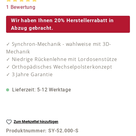
Durchschnittliche Bewertung von 5 von 5 Sternen
1 Bewertung
Wir haben Ihnen 20% Herstellerrabatt in
Abzug gebracht.
✓ Synchron-Mechanik - wahlweise mit 3D-
Mechanik
✓ Niedrige Rückenlehne mit Lordosenstütze
✓ Orthopädisches Wechselpolsterkonzept
✓ 3 Jahre Garantie
Lieferzeit: 5-12 Werktage
Zum Merkzettel hinzufügen
Produktnummer:
SY-52.000-S