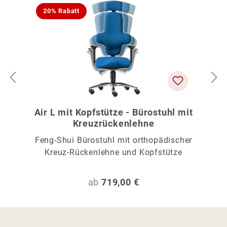
20% Rabatt
Air L mit Kopfstütze - Bürostuhl mit
Kreuzrückenlehne
Feng-Shui Bürostuhl mit orthopädischer
Kreuz-Rückenlehne und Kopfstütze
Regulärer Preis:
ab
719,00 €