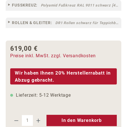
FUSSKREUZ:
Polyamid Fußkreuz RAL 9011 schwarz [44]
ROLLEN & GLEITER:
DR1 Rollen schwarz für Teppichböden [10]
619,00 €
Regulärer Preis:
Preise inkl. MwSt. zzgl. Versandkosten
Wir haben Ihnen 20% Herstellerrabatt in
Abzug gebracht.
Lieferzeit: 5-12 Werktage
Produkt Anzahl: Gib den gewünschten We
In den Warenkorb