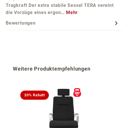
Tragkraft Der extra stabile Sessel TERA vereint
die Vorzüge eines ergon…
Mehr
Bewertungen
Produktgalerie überspringen
Weitere Produktempfehlungen
20% Rabatt