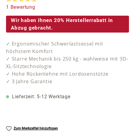
Durchschnittliche Bewertung von 5 von 5 Sternen
1 Bewertung
Wir haben Ihnen 20% Herstellerrabatt in
Abzug gebracht.
✓ Ergonomischer Schwerlastsessel mit
höchstem Komfort
✓ Starre Mechanik bis 250 kg - wahlweise mit 3D-
XL-Sitztechnologie
✓ Hohe Rückenlehne mit Lordosenstütze
✓ 3 Jahre Garantie
Lieferzeit: 5-12 Werktage
Zum Merkzettel hinzufügen