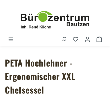
Zum Hauptinhalt springen
Du hast 0 Produ
Ware
PETA Hochlehner -
Ergonomischer XXL
Chefsessel