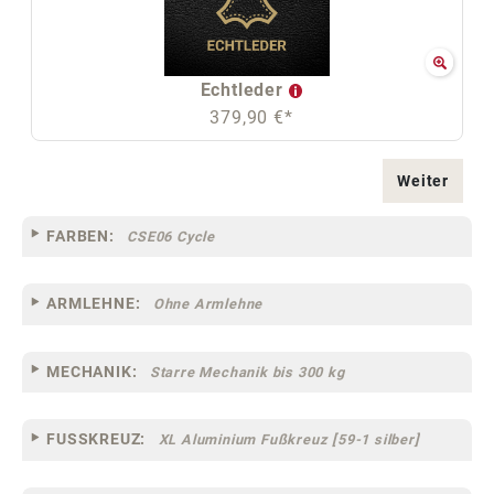
Echtleder
379,90 €*
Weiter
FARBEN:
CSE06 Cycle
ARMLEHNE:
Ohne Armlehne
MECHANIK:
Starre Mechanik bis 300 kg
FUSSKREUZ:
XL Aluminium Fußkreuz [59-1 silber]