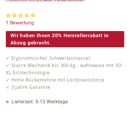
Durchschnittliche Bewertung von 5 von 5 Sternen
1 Bewertung
Wir haben Ihnen 20% Herstellerrabatt in
Abzug gebracht.
✓ Ergonomischer Schwerlastsessel
✓ Starre Mechanik bis 300 kg - wahlweise mit 3D-
XL-Sitztechnologie
✓ Hohe Rückenlehne mit Lordosenstütze
✓ 3 Jahre Garantie
Lieferzeit: 5-12 Werktage