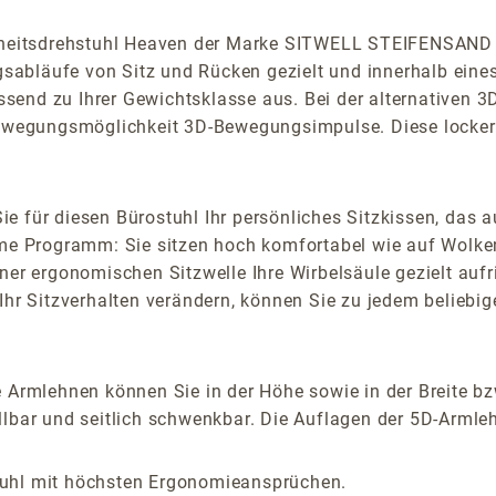
undheitsdrehstuhl Heaven der Marke SITWELL STEIFENSAND 
abläufe von Sitz und Rücken gezielt und innerhalb eine
ssend zu Ihrer Gewichtsklasse aus. Bei der alternativen
Bewegungsmöglichkeit 3D-Bewegungsimpulse. Diese lockern
e für diesen Bürostuhl Ihr persönliches Sitzkissen, das a
ame Programm: Sie sitzen hoch komfortabel wie auf Wolke
ner ergonomischen Sitzwelle Ihre Wirbelsäule gezielt auf
Ihr Sitzverhalten verändern, können Sie zu jedem beliebi
 Armlehnen können Sie in der Höhe sowie in der Breite bz
lbar und seitlich schwenkbar. Die Auflagen der 5D-Armlehn
tuhl mit höchsten Ergonomieansprüchen.