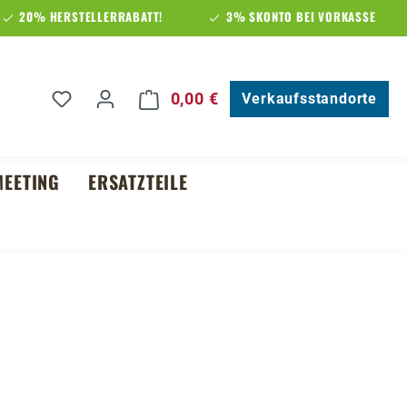
20% HERSTELLERRABATT!
3% SKONTO BEI VORKASSE
Du hast 0 Produkte auf dem Merkzettel
0,00 €
Warenkorb enthält 0 Posit
Verkaufsstandorte
EETING
ERSATZTEILE