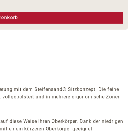
hen um die Anzahl zu erhöhen oder zu r
renkorb
erung mit dem Steifensand® Sitzkonzept. Die feine
t vollgepolstert und in mehrere ergonomische Zonen
 auf diese Weise Ihren Oberkörper. Dank der niedrigen
r mit einem kürzeren Oberkörper geeignet.