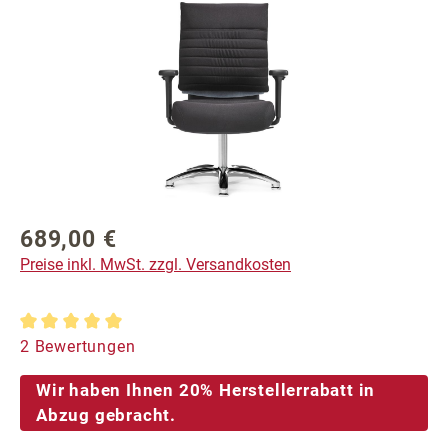
689,00 €
Regulärer Preis:
Preise inkl. MwSt. zzgl. Versandkosten
Durchschnittliche Bewertung von 5 von 5 Sternen
2 Bewertungen
Wir haben Ihnen 20% Herstellerrabatt in
Abzug gebracht.