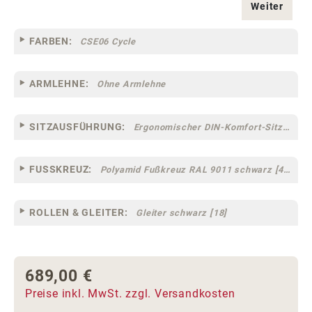
Weiter
FARBEN:
CSE06 Cycle
ARMLEHNE:
Ohne Armlehne
SITZAUSFÜHRUNG:
Ergonomischer DIN-Komfort-Sitz [75]
FUSSKREUZ:
Polyamid Fußkreuz RAL 9011 schwarz [44]
ROLLEN & GLEITER:
Gleiter schwarz [18]
689,00 €
Regulärer Preis:
Preise inkl. MwSt. zzgl. Versandkosten