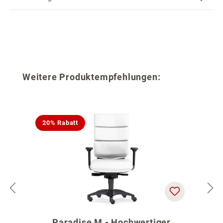
Produktgalerie überspringen
Weitere Produktempfehlungen:
20% Rabatt
Paradise M - Hochwertiger