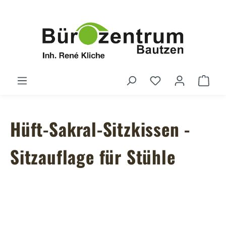
Zum Hauptinhalt springen
Du hast 0 Produ
Ware
Hüft-Sakral-Sitzkissen -
Sitzauflage für Stühle
Bildergalerie überspringen