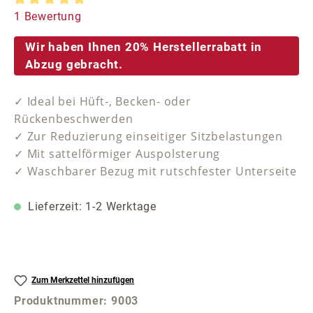
Durchschnittliche Bewertung von 5 von 5 Sternen
1 Bewertung
Wir haben Ihnen 20% Herstellerrabatt in
Abzug gebracht.
✓ Ideal bei Hüft-, Becken- oder
Rückenbeschwerden
✓ Zur Reduzierung einseitiger Sitzbelastungen
✓ Mit sattelförmiger Auspolsterung
✓ Waschbarer Bezug mit rutschfester Unterseite
Lieferzeit: 1-2 Werktage
Zum Merkzettel hinzufügen
Produktnummer:
9003