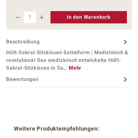
Produkt Anzahl: Gib den gewünschten We
In den Warenkorb
Beschreibung
Hüft-Sakral-Sitzkissen Sattelform | Medizinisch &
revolutionär Das medizinisch entwickelte Hüft-
Sakral-Sitzkissen in Sa…
Mehr
Bewertungen
Produktgalerie überspringen
Weitere Produktempfehlungen: